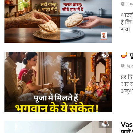
Jul
भारती
है कि
गया
पू
0
Apr
हर दि
और स
अनुभव 
Vast
0
जाने