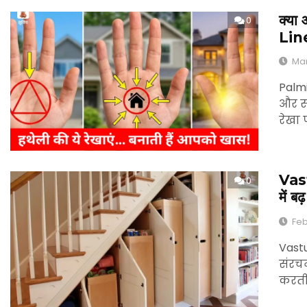
क्या 
0
Line
Mar
Palmi
और सं
रेखा
Vastu
0
में ब
Feb
Vastu
संरचन
करती 