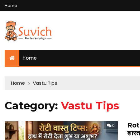
Home
Home
Home
Vastu Tips
Category:
Vastu Tips
Roti 
0
शास्त