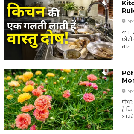
Kit
0
Rul
Apr
क्या 
छोटी-
बात
Por
0
Mon
Apr
पौधा
हैं क
आपक