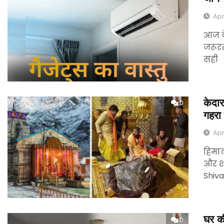
Apr
आज के
जरूरत
सही
केदार
0
गहरा 
Apr
हिमा
और शा
Shiv
घर क
0