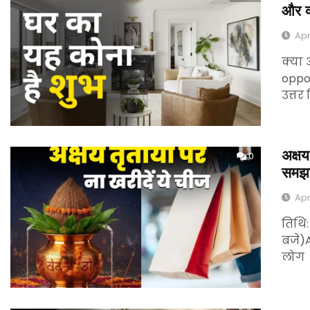
और क्
Apr
क्या
oppor
उत्तर
अक्षय
0
समझद
Apr
तिथि:
बजे)A
लोग