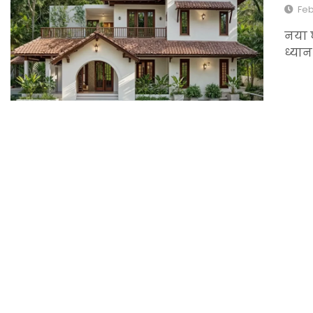
Feb
नया घ
ध्यान