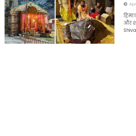
Apr
हिमा
और शा
Shiv