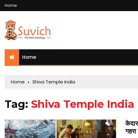
Home
Home
Home
Shiva Temple India
Tag:
Shiva Temple India
केदार
0
गहरा 