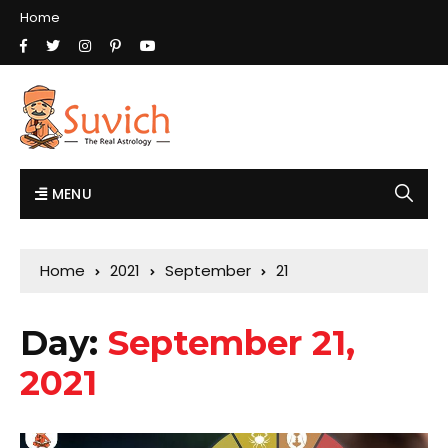
Home
MENU
Home
2021
September
21
Day:
September 21,
2021