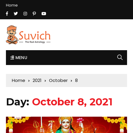
Home
MENU
Home
2021
October
8
Day:
October 8, 2021