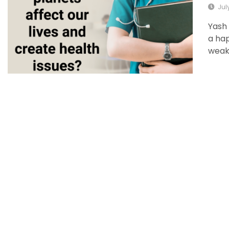
Jul
Yash 
a hap
weak,