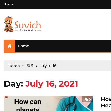
Home
Home
Home
2021
July
16
Day:
July 16, 2021
How
0
Hea