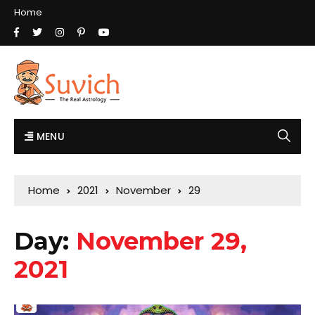
Home
MENU
Home
2021
November
29
Day:
November 29,
2021