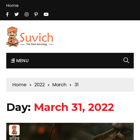
Home
MENU
Home
2022
March
31
Day:
March 31, 2022